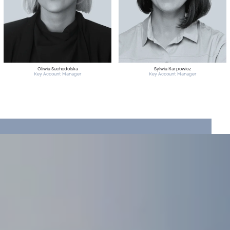
Oliwia Suchodolska
Sylwia Karpowicz
Key Account Manager
Key Account Manager