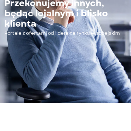
Przekonujemy innych,
będąc lojalnym i blisko
klienta
Portale z ofertami od lidera na rynku europejskim