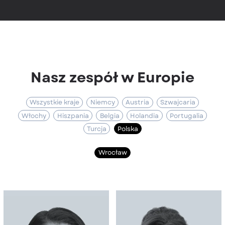
Nasz zespół w Europie
Wszystkie kraje
Niemcy
Austria
Szwajcaria
Włochy
Hiszpania
Belgia
Holandia
Portugalia
Turcja
Polska
Wrocław